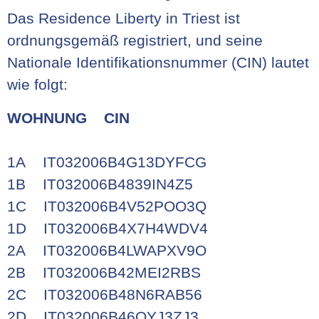
Das Residence Liberty in Triest ist
ordnungsgemäß registriert, und seine
Nationale Identifikationsnummer (CIN) lautet
wie folgt:
WOHNUNG CIN
1A IT032006B4G13DYFCG
1B IT032006B4839IN4Z5
1C IT032006B4V52POO3Q
1D IT032006B4X7H4WDV4
2A IT032006B4LWAPXV9O
2B IT032006B42MEI2RBS
2C IT032006B48N6RAB56
2D IT032006B46QYJ3ZJ3