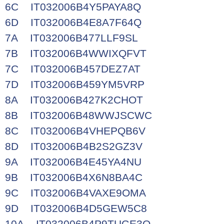
6C IT032006B4Y5PAYA8Q
6D IT032006B4E8A7F64Q
7A IT032006B477LLF9SL
7B IT032006B4WWIXQFVT
7C IT032006B457DEZ7AT
7D IT032006B459YM5VRP
8A IT032006B427K2CHOT
8B IT032006B48WWJSCWC
8C IT032006B4VHEPQB6V
8D IT032006B4B2S2GZ3V
9A IT032006B4E45YA4NU
9B IT032006B4X6N8BA4C
9C IT032006B4VAXE9OMA
9D IT032006B4D5GEW5C8
10A IT032006B4P9TUGE3O