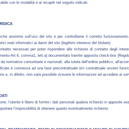
bile con le modalità e ai recapiti nel seguito indicati.
RIDICA
tiche anonime sull’uso del sito e per controllarne il corretto funzionamento.
ci reati informatici ai danni del sito (legittimi interessi del titolare).
contatto necessari per poter rispondere alle richieste di contatto degli intere
lamento-Art.6, comma1, lett.a) documentato tramite apposita check-box (Rego
 da normative comunitarie e nazionali, alla tutela dell'ordine pubblico, all'acce
indicate è connessa ad una fase precontrattuale e/o contrattuale ovvero funzi
io e, in difetto, non sarà possibile ricevere le informazioni ed accedere ai ser
DATI
ne, l’utente è libero di fornire i dati personali qualora richiesto in apposite sez
portare l’impossibilità di ottenere quanto eventualmente richiesto.