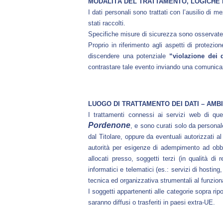
MODALITÀ DEL TRATTAMENTO, LOGICHE 
I dati personali sono trattati con l’ausilio di
stati raccolti.
Specifiche misure di sicurezza sono osservate pe
Proprio in riferimento agli aspetti di protezio
discendere una potenziale
“violazione dei 
contrastare tale evento inviando una comunicazi
LUOGO DI TRATTAMENTO DEI DATI – AMB
I trattamenti connessi ai servizi web di q
Pordenone
, e sono curati solo da personal
dal Titolare, oppure da eventuali autorizzati 
autorità per esigenze di adempimento ad obbli
allocati presso, soggetti terzi (in qualità di 
informatici e telematici (es.: servizi di hosting
tecnica ed organizzativa strumentali al funzio
I soggetti appartenenti alle categorie sopra rip
saranno diffusi o trasferiti in paesi extra-UE.