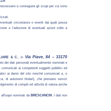
ZZA
e necessario a conseguire gli scopi per cui sono
izzati.
ventuali circostanze o eventi dai quali possa
ione e l’adozione di eventuali azioni volte a
Via Piave, 84 – 33170
IARE & C.
, in
ento dei dati personali eventualmente nominati e
e comunicati ai competenti soggetti pubblici ed
atici ai danni del sito nonché comunicati a, o
ica, di autonomi titolari), che prestano servizi
olgimento di compiti ed attività di natura anche
li all'uopo nominati da
BRESCANCIN
. I dati non