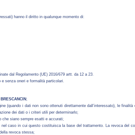
teressati) hanno il diritto in qualunque momento di:
iplinate dal Regolamento (UE) 2016/679 artt. da 12 a 23.
 e senza oneri e formalità particolari.
a
BRESCANCIN
;
ine (quando i dati non sono ottenuti direttamente dall’interessato), le finalità e
one dei dati o i criteri utili per determinarlo;
odo che siano sempre esatti e accurati;
nel caso in cui questo costituisca la base del trattamento. La revoca del c
della revoca stessa;