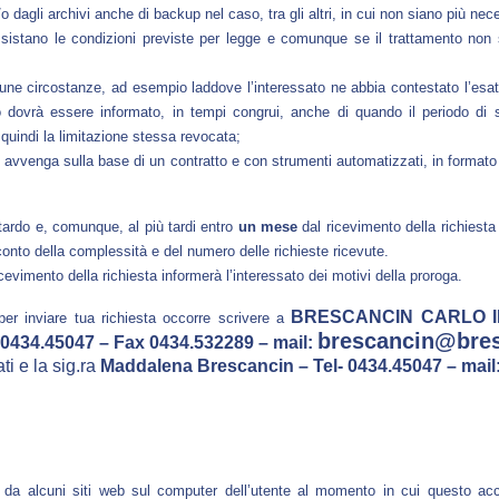
/o dagli archivi anche di backup nel caso, tra gli altri, in cui non siano più nec
istano le condizioni previste per legge e comunque se il trattamento non s
 talune circostanze, ad esempio laddove l’interessato ne abbia contestato l’esat
ato dovrà essere informato, in tempi congrui, anche di quando il periodo di
quindi la limitazione stessa revocata;
nto avvenga sulla base di un contratto e con strumenti automatizzati, in formato e
tardo e, comunque, al più tardi entro
un mese
dal ricevimento della richiesta 
conto della complessità e del numero delle richieste ricevute.
evimento della richiesta informerà l’interessato dei motivi della proroga.
BRESCANCIN CARLO IM
er inviare tua richiesta occorre scrivere a
brescancin@bres
. 0434.45047 – Fax 0434.532289 – mail:
i e la sig.ra
Maddalena Brescancin – Tel- 0434.45047 – mail
o da alcuni siti web sul computer dell’utente al momento in cui questo a