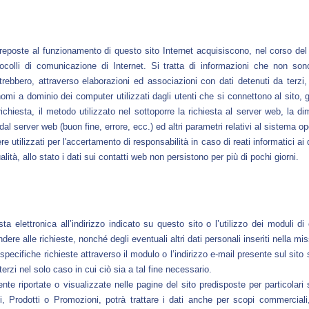
reposte al funzionamento di questo sito Internet acquisiscono, nel corso del 
tocolli di comunicazione di Internet. Si tratta di informazioni che non so
rebbero, attraverso elaborazioni ed associazioni con dati detenuti da terzi, 
 i nomi a dominio dei computer utilizzati dagli utenti che si connettono al sito,
la richiesta, il metodo utilizzato nel sottoporre la richiesta al server web, la d
al server web (buon fine, errore, ecc.) ed altri parametri relativi al sistema op
e utilizzati per l'accertamento di responsabilità in caso di reati informatici ai 
ità, allo stato i dati sui contatti web non persistono per più di pochi giorni.
posta elettronica all’indirizzo indicato su questo sito o l’utilizzo dei moduli
dere alle richieste, nonché degli eventuali altri dati personali inseriti nella mis
o specifiche richieste attraverso il modulo o l’indirizzo e-mail presente sul sito s
erzi nel solo caso in cui ciò sia a tal fine necessario.
te riportate o visualizzate nelle pagine del sito predisposte per particolari 
zi, Prodotti o Promozioni, potrà trattare i dati anche per scopi commercia