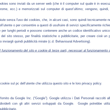
okies sono inviati da un server web (che è il computer sul quale è in esecuzio
hrome, ecc.) e memorizzati sul computer di quest’ultimo; vengono, quindi, 
e senza l'uso dei cookies, che, in alcuni casi, sono quindi tecnicamente neces
ll’utente o per consentire a questi di usufruire di servizi specificamente richie
er lunghi periodi e possono contenere anche un codice identificativo unico. C
o del sito stesso, per finalità statistiche o pubblicitarie, per creare cioè un p
 inviargli quindi pubblicità mirate (c.d. Behavioural Advertising).
l funzionamento del sito e cookie di terze parti, necessari al funzionamento di
cookie sul pc dell’utente che utilizza questo sito e le loro privacy policy.
ornito da Google Inc. (“Google”). Google utilizza i Dati Personali raccolti al
ividerli con gli altri servizi sviluppati da Google. Google potrebbe utili
ubblicitario.