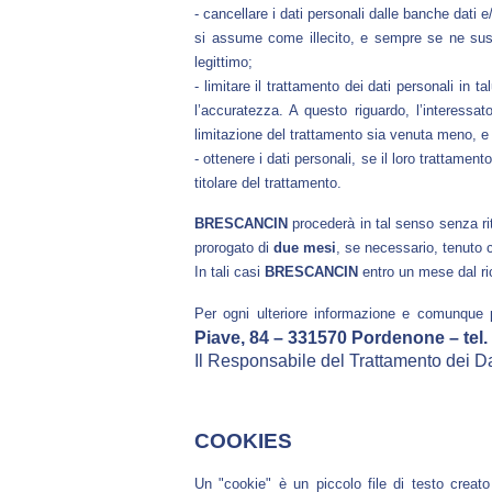
- cancellare i dati personali dalle banche dati e
si assume come illecito, e sempre se ne suss
legittimo;
- limitare il trattamento dei dati personali in
l’accuratezza. A questo riguardo, l’interess
limitazione del trattamento sia venuta meno, e 
- ottenere i dati personali, se il loro trattame
titolare del trattamento.
BRESCANCIN
procederà in tal senso senza ri
prorogato di
due mesi
, se necessario, tenuto 
In tali casi
BRESCANCIN
entro un mese dal ric
Per ogni ulteriore informazione e comunque p
Piave, 84 – 331570 Pordenone
– tel
Il Responsabile del Trattamento dei Dat
COOKIES
Un "cookie" è un piccolo file di testo creat