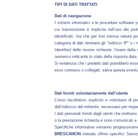
TIPI DI DATI TRATTATI
Dati di navigazione
I sistemi informatici e le procedure software p
cui trasmissione è implicita nell’uso dei pro
identificati, ma che per loro stessa natura pot
categoria di dati rientrano gli "indirizzi IP" o
Identifier) delle risorse richieste, l'orario del
numerico indicante lo stato della risposta data d
Si evidenzia che i predetti dati potrebbero esser
esso connessi o collegati: salva questa eventual
Dati forniti volontariamente dall’utente
L’invio facoltativo, esplicito e volontario di 
dell’indirizzo del mittente, necessario per rispon
I dati personali forniti dagli utenti che inoltran
o la prestazione richiesta e sono comunicati a t
Specifiche informative verranno progressivamen
BRESCANCIN
intenda offrire specifici Servi