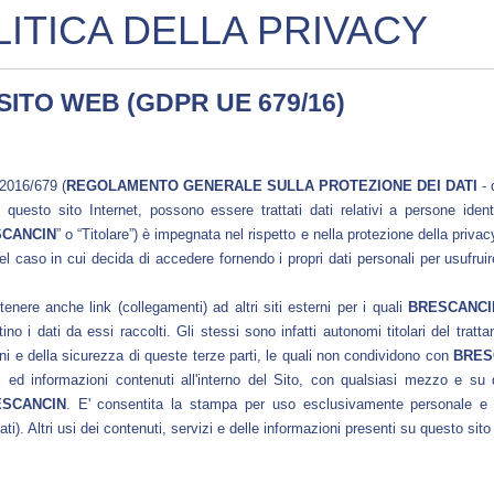
ITICA DELLA PRIVACY
SITO WEB (GDPR UE 679/16)
2016/679 (
REGOLAMENTO GENERALE SULLA PROTEZIONE DEI DATI
- 
uesto sito Internet, possono essere trattati dati relativi a persone identif
CANCIN
” o “Titolare”) è impegnata nel rispetto e nella protezione della privac
 caso in cui decida di accedere fornendo i propri dati personali per usufruire 
nere anche link (collegamenti) ad altri siti esterni per i quali
BRESCANCI
tino i dati da essi raccolti. Gli stessi sono infatti autonomi titolari del trat
ni e della sicurezza di queste terze parti, le quali non condividono con
BRES
li ed informazioni contenuti all'interno del Sito, con qualsiasi mezzo e su
ESCANCIN
. E' consentita la stampa per uso esclusivamente personale e 
cati). Altri usi dei contenuti, servizi e delle informazioni presenti su questo sit