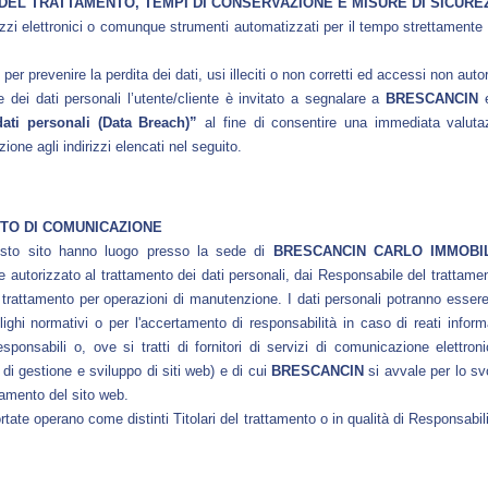
DEL TRATTAMENTO, TEMPI DI CONSERVAZIONE E MISURE DI SICURE
 mezzi elettronici o comunque strumenti automatizzati per il tempo strettament
r prevenire la perdita dei dati, usi illeciti o non corretti ed accessi non autor
ne dei dati personali l’utente/cliente è invitato a segnalare a
BRESCANCIN
e
dati personali (Data Breach)”
al fine di consentire una immediata valutaz
one agli indirizzi elencati nel seguito.
ITO DI COMUNICAZIONE
uesto sito hanno luogo presso la sede di
BRESCANCIN CARLO IMMOBIL
e autorizzato al trattamento dei dati personali, dai Responsabile del trattam
al trattamento per operazioni di manutenzione. I dati personali potranno esser
ghi normativi o per l'accertamento di responsabilità in caso di reati inform
responsabili o, ove si tratti di fornitori di servizi di comunicazione elettron
, di gestione e sviluppo di siti web) e di cui
BRESCANCIN
si avvale per lo sv
namento del sito web.
ortate operano come distinti Titolari del trattamento o in qualità di Responsabi