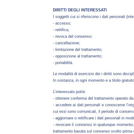
DIRITTI DEGLI INTERESSATI
I soggetti cui si riferiscono i dati personali (in
- accesso;
- rettifica;
- revoca del consenso;
- cancellazione;
- limitazione del trattamento;
- opposizione al trattamento;
- portabilità.
Le modalità di esercizio dei i diritti sono disc
In sostanza, in ogni momento e a titolo gratuito
L’interessato potrà:
- ottenere conferma del trattamento operato d
- accedere ai dati personali e conoscerne l’orig
cui essi sono comunicati, il periodo di conservazi
- aggiornare o rettificare i dati personali in m
- revocare il consenso in qualunque momento, 
trattamento basata sul consenso svolto prima 